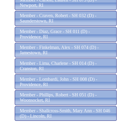
Newport, RI
Member - Craven, Robert - SH 032 (D) -
Saunderstown, RI
Member - Diaz, Grace - SH 011 (D) -
Providence, RI
Member - Finkelman, Alex - SH 074 (D) -
Jamestown, RI
Member - Lima, Charlene - SH 014 (D) -
Cranston, RI
Member - Lombardi, John - SH 008 (D) -
Providence, RI
Member - Phillips, Robert - SH 051 (D) -
Woonsocket, RI
Member - Shallcross-Smith, Mary Ann - SH 046
(D) - Lincoln, RI