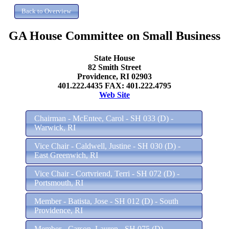
GA House Committee on Small Business
State House
82 Smith Street
Providence, RI 02903
401.222.4435 FAX: 401.222.4795
Web Site
Chairman - McEntee, Carol - SH 033 (D) -
Warwick, RI
Vice Chair - Caldwell, Justine - SH 030 (D) -
East Greenwich, RI
Vice Chair - Cortvriend, Terri - SH 072 (D) -
Portsmouth, RI
Member - Batista, Jose - SH 012 (D) - South
Providence, RI
Member - Carson, Lauren - SH 075 (D) -