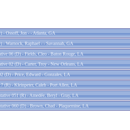
 - Ossoff, Jon - - Atlanta, GA
) - Warnock, Raphael - - Savannah, GA
tive 06 (D) - Fields, Cleo - Baton Rouge, LA
tive 02 (D) - Carter, Troy - New Orleans, LA
02 (D) - Price, Edward - Gonzales, LA
17 (R) - Kleinpeter, Caleb - Port Allen, LA
ntative 051 (R) - Amedée, Beryl - Gray, LA
ntative 060 (D) - Brown, Chad - Plaquemine, LA