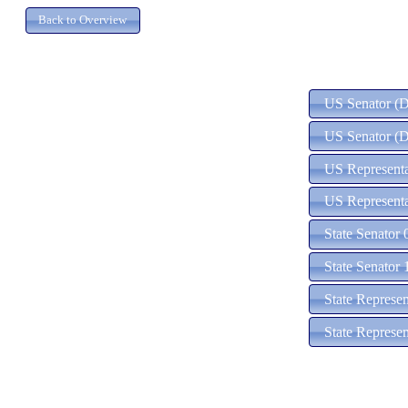
US Senator (D)
US Senator (D
US Representa
US Representa
State Senator 
State Senator 
State Represe
State Represe