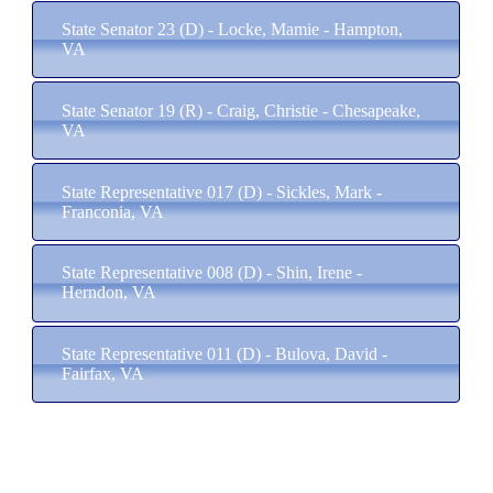
State Senator 23 (D) - Locke, Mamie - Hampton,
VA
State Senator 19 (R) - Craig, Christie - Chesapeake,
VA
State Representative 017 (D) - Sickles, Mark -
Franconia, VA
State Representative 008 (D) - Shin, Irene -
Herndon, VA
State Representative 011 (D) - Bulova, David -
Fairfax, VA