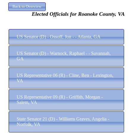
Elected Officials for Roanoke County, VA
US Senator (D) - Ossoff, Jon - - Atlanta, GA
US Senator (D) - Warnock, Raphael - - Savannah,
GA
US Representative 06 (R) - Cline, Ben - Lexington,
VA
US Representative 09 (R) - Griffith, Morgan -
Salem, VA
State Senator 21 (D) - Williams Graves, Angelia -
Norfolk, VA